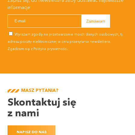
Zapisz się, do Newslettera żeby dostawać najświeższe
informacje
Wyrażam zgodę na przetwarzanie moich danych osobowych, tj.
adresu poczty elektronicznej w celu przesyłania newslettera.
Zgadzam się z
Polityka prywatności
.
MASZ PYTANIA?
Skontaktuj się
z nami
NAPISZ DO NAS